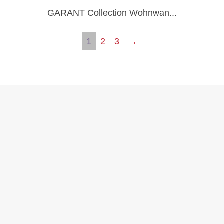
GARANT Collection Wohnwan...
1
2
3
→